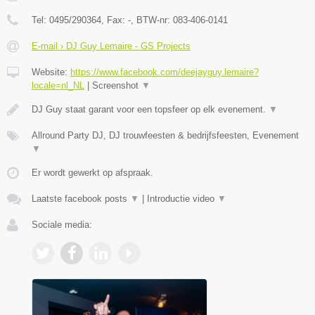
Tel:
0495/290364
, Fax:
-
, BTW-nr:
083-406-0141
E-mail › DJ Guy Lemaire - GS Projects
Website:
https://www.facebook.com/deejayguy.lemaire?
locale=nl_NL
|
Screenshot
▼
DJ Guy staat garant voor een topsfeer op elk evenement.
▼
Allround Party DJ, DJ trouwfeesten & bedrijfsfeesten, Evenement
▼
Er wordt gewerkt op afspraak.
Laatste facebook posts
▼
|
Introductie video
▼
Sociale media: