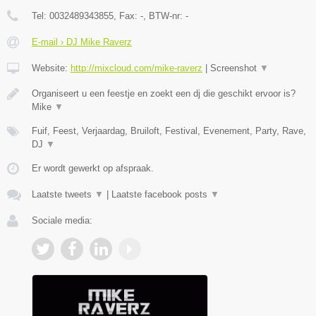
Tel:
0032489343855
, Fax:
-
, BTW-nr:
-
E-mail › DJ Mike Raverz
Website:
http://mixcloud.com/mike-raverz
|
Screenshot
▼
Organiseert u een feestje en zoekt een dj die geschikt ervoor is?
Mike
▼
Fuif, Feest, Verjaardag, Bruiloft, Festival, Evenement, Party, Rave,
DJ
▼
Er wordt gewerkt op afspraak.
Laatste tweets
▼
|
Laatste facebook posts
▼
Sociale media: