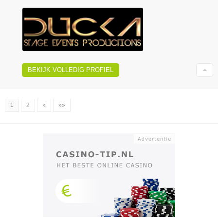
BEKIJK VOLLEDIG PROFIEL
1
2
»
»»