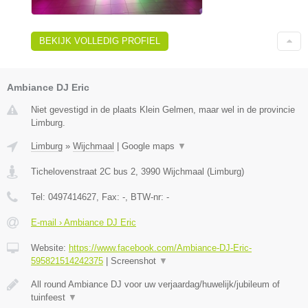
BEKIJK VOLLEDIG PROFIEL
Ambiance DJ Eric
Niet gevestigd in de plaats Klein Gelmen, maar wel in de provincie
Limburg.
Limburg
»
Wijchmaal
|
Google maps
▼
Tichelovenstraat 2C bus 2
,
3990
Wijchmaal
(
Limburg
)
Tel:
0497414627
, Fax:
-
, BTW-nr:
-
E-mail › Ambiance DJ Eric
Website:
https://www.facebook.com/Ambiance-DJ-Eric-
595821514242375
|
Screenshot
▼
All round Ambiance DJ voor uw verjaardag/huwelijk/jubileum of
tuinfeest
▼