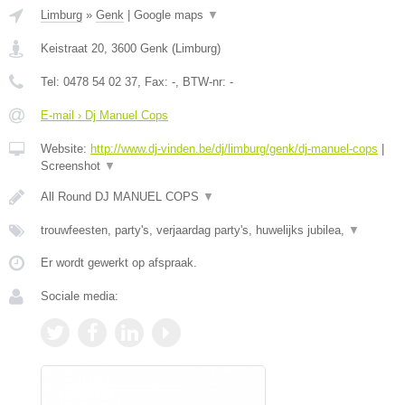
Limburg
»
Genk
|
Google maps
▼
Keistraat 20
,
3600
Genk
(
Limburg
)
Tel:
0478 54 02 37
, Fax:
-
, BTW-nr:
-
E-mail › Dj Manuel Cops
Website:
http://www.dj-vinden.be/dj/limburg/genk/dj-manuel-cops
|
Screenshot
▼
All Round DJ MANUEL COPS
▼
trouwfeesten, party's, verjaardag party's, huwelijks jubilea,
▼
Er wordt gewerkt op afspraak.
Sociale media: