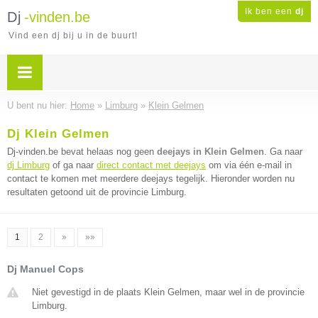
Ik ben een
dj
Dj
-vinden.be
Vind een dj bij u in de buurt!
U bent nu hier:
Home
»
Limburg
»
Klein Gelmen
Dj Klein Gelmen
Dj-vinden.be bevat helaas nog geen
deejays in Klein Gelmen
. Ga naar
dj Limburg
of ga naar
direct contact met deejays
om via één e-mail in
contact te komen met meerdere deejays tegelijk. Hieronder worden nu
resultaten getoond uit de provincie Limburg.
1
2
»
»»
Dj Manuel Cops
Niet gevestigd in de plaats Klein Gelmen, maar wel in de provincie
Limburg.