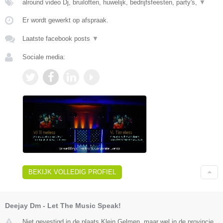
alround video Dj, bruiloften, huwelijk, bedrijfsfeesten, party's,
▼
Er wordt gewerkt op afspraak.
Laatste facebook posts
▼
Sociale media:
BEKIJK VOLLEDIG PROFIEL
Deejay Dm - Let The Music Speak!
Niet gevestigd in de plaats Klein Gelmen, maar wel in de provincie