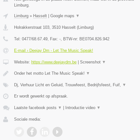
Limburg.
Limburg
»
Hasselt
|
Google maps
▼
Holrakkerstraat 103
,
3510
Hasselt
(
Limburg
)
Tel:
0477/68.67.49
, Fax:
-
, BTW-nr:
BE0704.826.942
E-mail › Deejay Dm - Let The Music Speak!
Website:
https://www.deejaydm.be
|
Screenshot
▼
Onder het motto Let The Music Speak!
▼
Dj, Verhuur Licht en Geluid, Trouwfeest, Bedrijfsfeest, Fuif,
▼
Er wordt gewerkt op afspraak.
Laatste facebook posts
▼
|
Introductie video
▼
Sociale media: