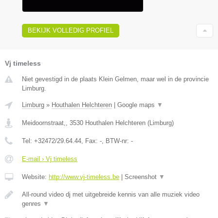
BEKIJK VOLLEDIG PROFIEL
Vj timeless
Niet gevestigd in de plaats Klein Gelmen, maar wel in de provincie
Limburg.
Limburg
»
Houthalen Helchteren
|
Google maps
▼
Meidoornstraat,
,
3530
Houthalen Helchteren
(
Limburg
)
Tel:
+32472/29.64.44
, Fax:
-
, BTW-nr:
-
E-mail › Vj timeless
Website:
http://www.vj-timeless.be
|
Screenshot
▼
All-round video dj met uitgebreide kennis van alle muziek video
genres
▼