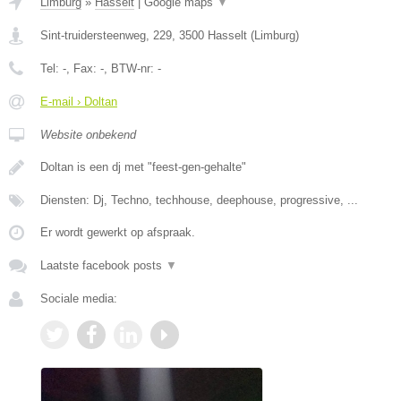
Limburg
»
Hasselt
|
Google maps
▼
Sint-truidersteenweg, 229
,
3500
Hasselt
(
Limburg
)
Tel:
-
, Fax:
-
, BTW-nr:
-
E-mail › Doltan
Website onbekend
Doltan is een dj met "feest-gen-gehalte"
Diensten: Dj, Techno, techhouse, deephouse, progressive, ...
Er wordt gewerkt op afspraak.
Laatste facebook posts
▼
Sociale media: