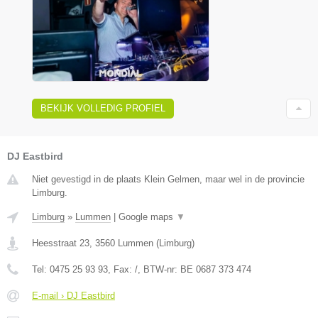
BEKIJK VOLLEDIG PROFIEL
DJ Eastbird
Niet gevestigd in de plaats Klein Gelmen, maar wel in de provincie
Limburg.
Limburg
»
Lummen
|
Google maps
▼
Heesstraat 23
,
3560
Lummen
(
Limburg
)
Tel:
0475 25 93 93
, Fax:
/
, BTW-nr:
BE 0687 373 474
E-mail › DJ Eastbird