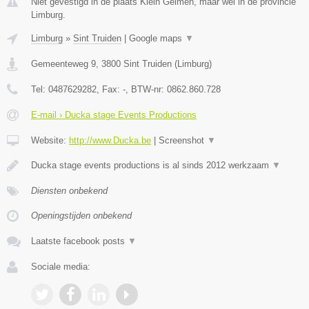
Niet gevestigd in de plaats Klein Gelmen, maar wel in de provincie
Limburg.
Limburg
»
Sint Truiden
|
Google maps
▼
Gemeenteweg 9
,
3800
Sint Truiden
(
Limburg
)
Tel:
0487629282
, Fax:
-
, BTW-nr:
0862.860.728
E-mail › Ducka stage Events Productions
Website:
http://www.Ducka.be
|
Screenshot
▼
Ducka stage events productions is al sinds 2012 werkzaam
▼
Diensten onbekend
Openingstijden onbekend
Laatste facebook posts
▼
Sociale media: