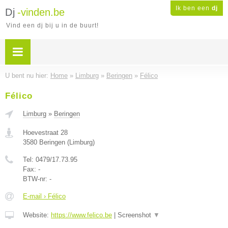
Ik ben een
dj
Dj
-vinden.be
Vind een dj bij u in de buurt!
U bent nu hier:
Home
»
Limburg
»
Beringen
»
Félico
Félico
Limburg
»
Beringen
Hoevestraat 28
3580
Beringen
(
Limburg
)
Tel:
0479/17.73.95
Fax:
-
BTW-nr:
-
E-mail › Félico
Website:
https://www.felico.be
|
Screenshot
▼