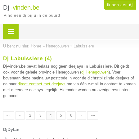
Ik ben een
dj
Dj
-vinden.be
Vind een dj bij u in de buurt!
U bent nu hier:
Home
»
Henegouwen
»
Labuissiere
Dj Labuissiere (4)
Dj-vinden.be bevat helaas nog geen
deejays in Labuissiere
. Dit geldt
ook voor de gehele provincie Henegouwen (
dj Henegouwen
). Voer
bovenaan deze pagina uw postcode in voor de dichtstbijzijnde deejays of
ga naar
direct contact met deejays
om via één e-mail in contact te komen
met meerdere deejays tegelijk. Hieronder worden nu overige resultaten
getoond.
««
«
2
3
4
5
6
»
»»
DjDylan