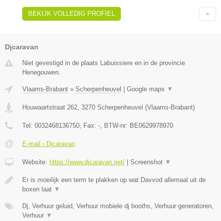
BEKIJK VOLLEDIG PROFIEL
Djcaravan
Niet gevestigd in de plaats Labuissiere en in de provincie
Henegouwen.
Vlaams-Brabant
»
Scherpenheuvel
|
Google maps
▼
Houwaartstraat 262
,
3270
Scherpenheuvel
(
Vlaams-Brabant
)
Tel:
0032468136750
, Fax:
-
, BTW-nr:
BE0629978970
E-mail › Djcaravan
Website:
https://www.djcaravan.net/
|
Screenshot
▼
Er is moeilijk een term te plakken op wat Davvod allemaal uit de
boxen laat
▼
Dj, Verhuur geluid, Verhuur mobiele dj booths, Verhuur generatoren,
Verhuur
▼