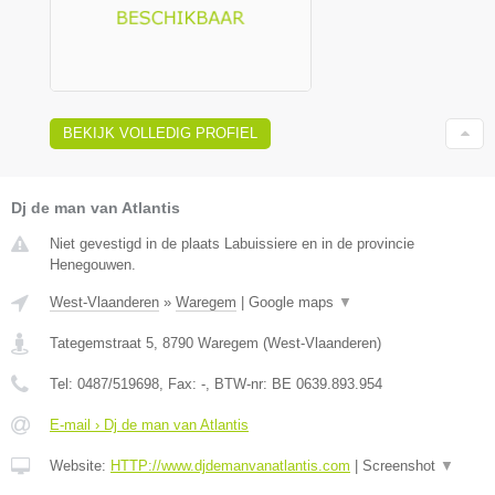
BEKIJK VOLLEDIG PROFIEL
Dj de man van Atlantis
Niet gevestigd in de plaats Labuissiere en in de provincie
Henegouwen.
West-Vlaanderen
»
Waregem
|
Google maps
▼
Tategemstraat 5
,
8790
Waregem
(
West-Vlaanderen
)
Tel:
0487/519698
, Fax:
-
, BTW-nr:
BE 0639.893.954
E-mail › Dj de man van Atlantis
Website:
HTTP://www.djdemanvanatlantis.com
|
Screenshot
▼