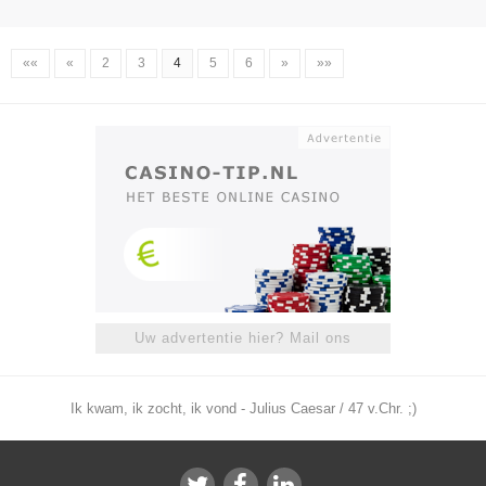
««
«
2
3
4
5
6
»
»»
Uw advertentie hier? Mail ons
Ik kwam, ik zocht, ik vond - Julius Caesar / 47 v.Chr. ;)