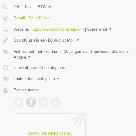
Tel:
-
, Fax:
-
, BTW-nr:
-
E-mail › SoundClash
Website:
https://www.soundclashdj.com
|
Screenshot
▼
SoundClash is een DJ duo uit Mol.
▼
Fuif, DJ set met live drums, 18-jarigen vat, Trouwfeest, Jubileum,
Andere
▼
Er wordt gewerkt op afspraak.
Laatste facebook posts
▼
Sociale media: