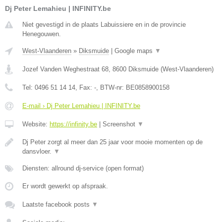
Dj Peter Lemahieu | INFINITY.be
Niet gevestigd in de plaats Labuissiere en in de provincie
Henegouwen.
West-Vlaanderen
»
Diksmuide
|
Google maps
▼
Jozef Vanden Weghestraat 68
,
8600
Diksmuide
(
West-Vlaanderen
)
Tel:
0496 51 14 14
, Fax:
-
, BTW-nr:
BE0858900158
E-mail › Dj Peter Lemahieu | INFINITY.be
Website:
https://infinity.be
|
Screenshot
▼
Dj Peter zorgt al meer dan 25 jaar voor mooie momenten op de
dansvloer.
▼
Diensten: allround dj-service (open format)
Er wordt gewerkt op afspraak.
Laatste facebook posts
▼