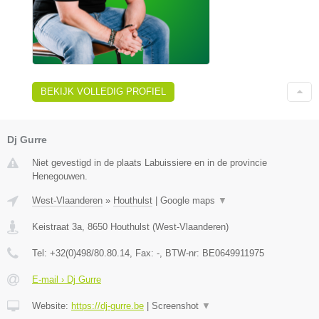
BEKIJK VOLLEDIG PROFIEL
Dj Gurre
Niet gevestigd in de plaats Labuissiere en in de provincie
Henegouwen.
West-Vlaanderen
»
Houthulst
|
Google maps
▼
Keistraat 3a
,
8650
Houthulst
(
West-Vlaanderen
)
Tel:
+32(0)498/80.80.14
, Fax:
-
, BTW-nr:
BE0649911975
E-mail › Dj Gurre
Website:
https://dj-gurre.be
|
Screenshot
▼