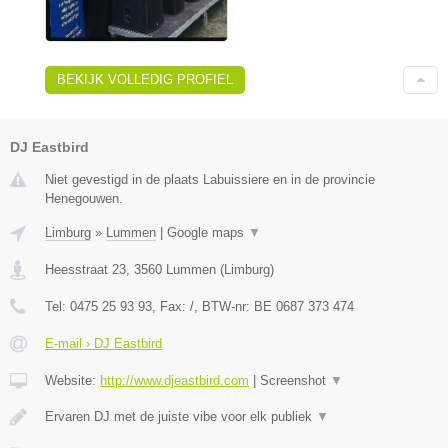
BEKIJK VOLLEDIG PROFIEL
DJ Eastbird
Niet gevestigd in de plaats Labuissiere en in de provincie
Henegouwen.
Limburg
»
Lummen
|
Google maps
▼
Heesstraat 23
,
3560
Lummen
(
Limburg
)
Tel:
0475 25 93 93
, Fax:
/
, BTW-nr:
BE 0687 373 474
E-mail › DJ Eastbird
Website:
http://www.djeastbird.com
|
Screenshot
▼
Ervaren DJ met de juiste vibe voor elk publiek
▼