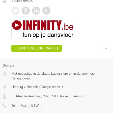
Sociale media:
BEKIJK VOLLEDIG PROFIEL
Doltan
Niet gevestigd in de plaats Labuissiere en in de provincie
Henegouwen.
Limburg
»
Hasselt
|
Google maps
▼
Sint-truidersteenweg, 229
,
3500
Hasselt
(
Limburg
)
Tel:
-
, Fax:
-
, BTW-nr:
-