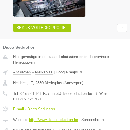
BEKIJK VOLLEDIG PROFIEL
Disco Seduction
Niet gevestigd in de plaats Labuissiere en in de provincie
Henegouwen.
Antwerpen
»
Merksplas
|
Google maps
▼
Heidries, 17
,
2330
Merksplas
(
Antwerpen
)
Tel:
0475561828
, Fax:
info@discoseduction.be
, BTW-nr:
BE0869.424.460
E-mail › Disco Seduction
Website:
http://www.discoseduction.be
|
Screenshot
▼