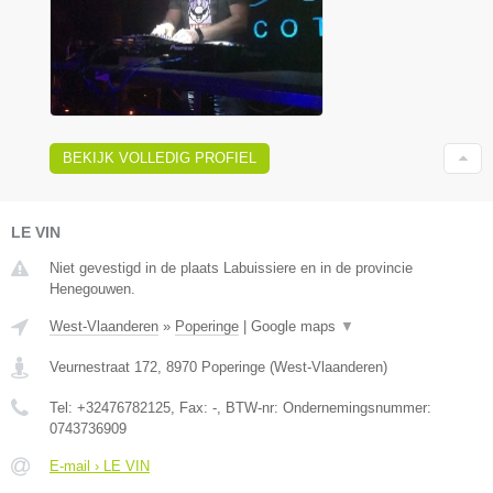
BEKIJK VOLLEDIG PROFIEL
LE VIN
Niet gevestigd in de plaats Labuissiere en in de provincie
Henegouwen.
West-Vlaanderen
»
Poperinge
|
Google maps
▼
Veurnestraat 172
,
8970
Poperinge
(
West-Vlaanderen
)
Tel:
+32476782125
, Fax:
-
, BTW-nr:
Ondernemingsnummer:
0743736909
E-mail › LE VIN