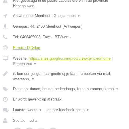
Niet gevestigd in de plaats Labuissiere en in de provincie
Henegouwen.
Antwerpen
»
Meerhout
|
Google maps
▼
Genepas, 44
,
2450
Meerhout
(
Antwerpen
)
Tel:
0468465003
, Fax:
-
, BTW-nr:
-
E-mail › DjDylan
Website:
https://sites.google.com/prod/view/djmixed/home
|
Screenshot
▼
ik ben een jonge maar goede dj je kan me boeken via mail,
whatsapp,
▼
Diensten: dance, house, hedendaags, foute nummers, karaoke
Er wordt gewerkt op afspraak.
Laatste tweets
▼
|
Laatste facebook posts
▼
Sociale media: