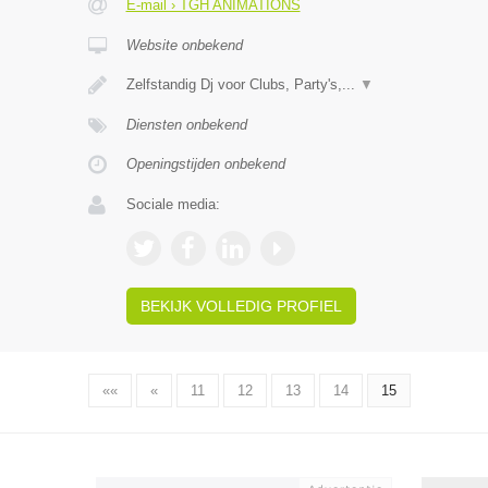
E-mail › TGH ANIMATIONS
Website onbekend
Zelfstandig Dj voor Clubs, Party's,...
▼
Diensten onbekend
Openingstijden onbekend
Sociale media:
BEKIJK VOLLEDIG PROFIEL
««
«
11
12
13
14
15