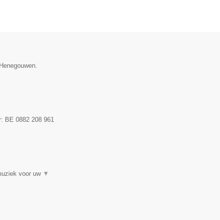
e Henegouwen.
r:
BE 0882 208 961
fmuziek voor uw
▼