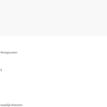
e Henegouwen.
n
)
 huwelijksfeesten