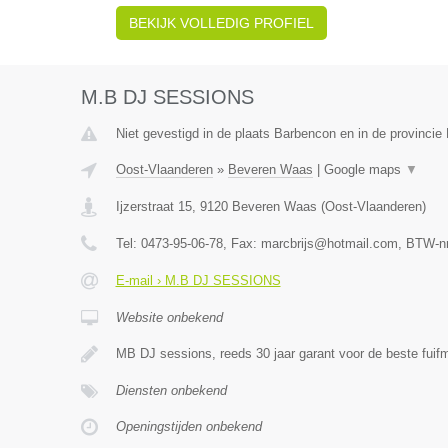
BEKIJK VOLLEDIG PROFIEL
M.B DJ SESSIONS
Niet gevestigd in de plaats Barbencon en in de provinci
Oost-Vlaanderen
»
Beveren Waas
|
Google maps
▼
Ijzerstraat 15
,
9120
Beveren Waas
(
Oost-Vlaanderen
)
Tel:
0473-95-06-78
, Fax:
marcbrijs@hotmail.com
, BTW-n
E-mail › M.B DJ SESSIONS
Website onbekend
MB DJ sessions, reeds 30 jaar garant voor de beste fui
Diensten onbekend
Openingstijden onbekend