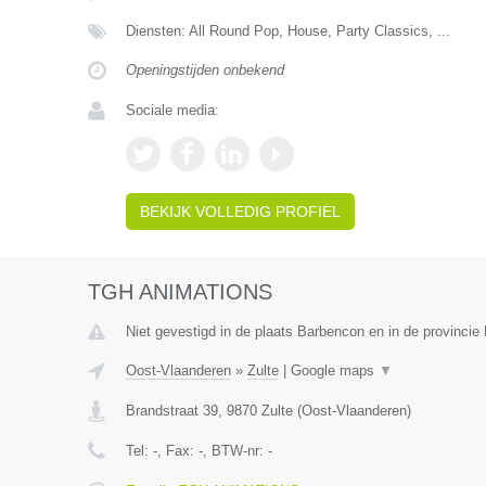
Diensten: All Round Pop, House, Party Classics, ...
Openingstijden onbekend
Sociale media:
BEKIJK VOLLEDIG PROFIEL
TGH ANIMATIONS
Niet gevestigd in de plaats Barbencon en in de provinci
Oost-Vlaanderen
»
Zulte
|
Google maps
▼
Brandstraat 39
,
9870
Zulte
(
Oost-Vlaanderen
)
Tel:
-
, Fax:
-
, BTW-nr:
-