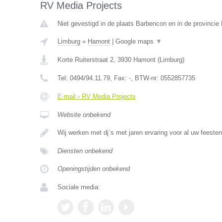
RV Media Projects
Niet gevestigd in de plaats Barbencon en in de provinci
Limburg
»
Hamont
|
Google maps
▼
Korte Ruiterstraat 2
,
3930
Hamont
(
Limburg
)
Tel:
0494/94.11.79
, Fax:
-
, BTW-nr:
0552857735
E-mail › RV Media Projects
Website onbekend
Wij werken met dj`s met jaren ervaring voor al uw feeste
Diensten onbekend
Openingstijden onbekend
Sociale media: