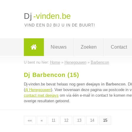
Dj
-vinden.be
VIND EEN DJ BIJ U IN DE BUURT!
Nieuws
Zoeken
Contact
U bent nu hier:
Home
»
Henegouwen
»
Barbencon
Dj Barbencon (15)
Dj-vinden.be bevat helaas nog geen
deejays in Barbencon
. D
(
dj Henegouwen
). Voer bovenaan deze pagina uw postcode in vo
contact met deejays
om via één e-mail in contact te komen met
overige resultaten getoond.
««
«
11
12
13
14
15