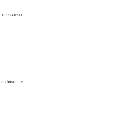
e Henegouwen.
n en fuiven!
▼